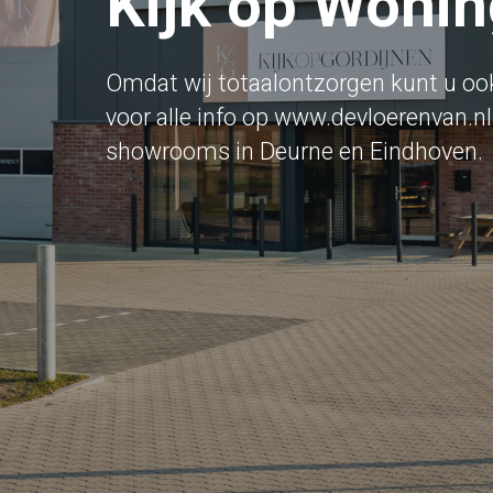
Kijk op Wonin
Omdat wij totaalontzorgen kunt u ook 
voor alle info op www.devloerenvan.n
showrooms in Deurne en Eindhoven.