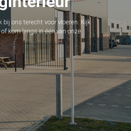
ginterieur
bij ons terecht voor vloeren. Kijk
l of kom langs in één van onze